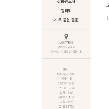
상화원소식
갤러리
상
자주 묻는 질문
LOCATION
상화원의 위치와
찾아오시는 길을 안내합니다.
[안내]
070-7456-2200
[행사예약]
02-6377-5162
02-6377-5254
[보령사무소]
041-933-4750
[서울사무소]
02-398-1722